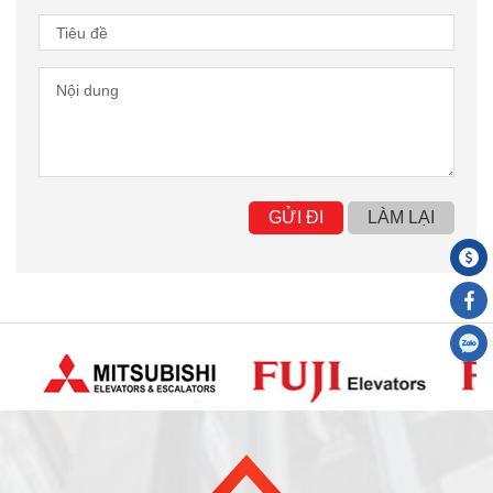
GỬI ĐI
LÀM LẠI