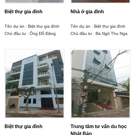
Biệt thự gia đình
Nhà ở gia đình
Tên dự án : Biệt thự gia đình
Tên dự án : Biệt thự gia đình
Chủ đầu tư : Ông Đỗ Đăng
Chủ đầu tư : Bà Ngô Thu Nga
Phúc Địa chỉ : Số 99 đường
Địa chỉ : Ngõ 123 Âu Cơ - Tây
Hoàng Ngân, quận Thanh
Hồ - Hà Nội Tải trọng : 450Kg
Xuân, TP Hà Nội Tải trọng :
Số điểm dừng : 07 điểm dừng
630Kg Số điểm dừng : 08 điểm
Tốc độ : 60 m/s
dừng Tốc độ : 60 m/s
Biệt thự gia đình
Trung tâm tư vấn du học
Nhật Bản