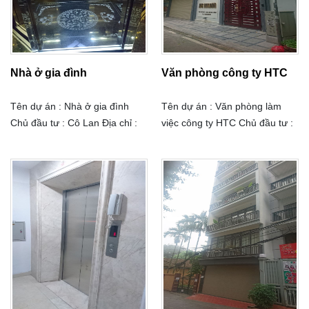
Nhà ở gia đình
Văn phòng công ty HTC
Tên dự án : Nhà ở gia đình
Tên dự án : Văn phòng làm
Chủ đầu tư : Cô Lan Địa chỉ :
việc công ty HTC Chủ đầu tư :
57 Làng Yên Phụ - Tây Hồ -
Công ty Cổ phần Xây dựng và
Hà Nội Tải trọng : 350Kg Số
Công nghệ cao HTC Địa chỉ :
điểm dừng : 05 điểm dừng Tốc
Số 30BT1, X2 Bắc Linh Đàm,
độ : 60 m/s
Quận Hoàng Mai, TP Hà Nội
Tải trọng : 630Kg Số điểm
dừng : 05 điểm dừng Tốc độ :
60 m/s