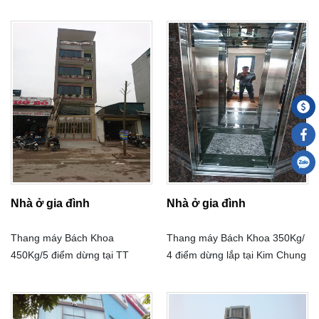
đô thị Vinhomes Gardenia,
đường Hàm Nghi, Mỹ Đình, Hà
Nội
Nhà ở gia đình
Nhà ở gia đình
Thang máy Bách Khoa
Thang máy Bách Khoa 350Kg/
450Kg/5 điểm dừng tại TT
4 điểm dừng lắp tại Kim Chung
Chúc Sơn - Chương Mỹ - Hà
- Hoài Đức - Hà Nội
Nội