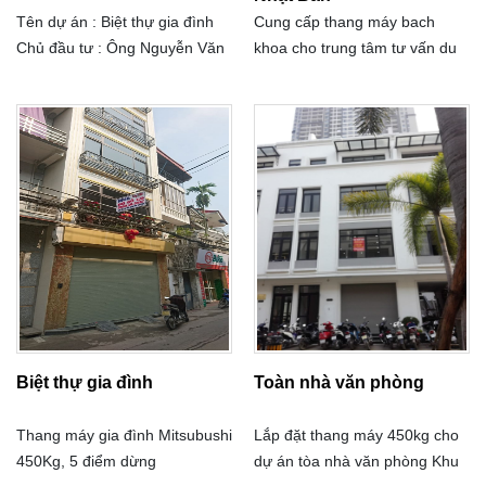
Tên dự án : Biệt thự gia đình
Cung cấp thang máy bach
Chủ đầu tư : Ông Nguyễn Văn
khoa cho trung tâm tư vấn du
Khoa Địa chỉ : Đa sỹ - Hà Đông
học Nhật Bản tại đường Tam
- Hà Nội Tải trọng : 450Kg Số
Trinh - Quận .Hoàng Mai - Hà
điểm dừng : 06 điểm dừng Tốc
Nội
độ : 60 m/s
Biệt thự gia đình
Toàn nhà văn phòng
Thang máy gia đình Mitsubushi
Lắp đặt thang máy 450kg cho
450Kg, 5 điểm dừng
dự án tòa nhà văn phòng Khu