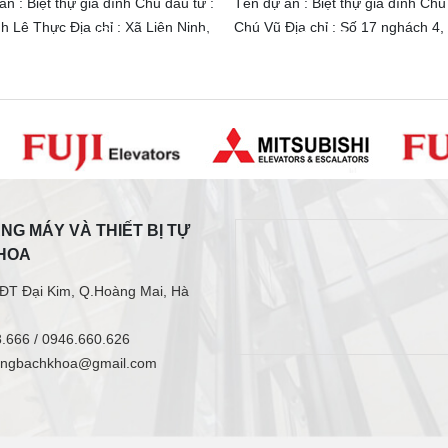
n : Biệt thự gia đình Chủ đầu tư :
Tên dự án : Biệt thự gia đình Chủ
h Lê Thực Địa chỉ : Xã Liên Ninh,
Chú Vũ Địa chỉ : Số 17 nghách 4,
hanh Trì, TP Hà Nội Tải trọng :
162 đường Nguyễn Văn Cừ, Long
ố điểm dừng : 05 điểm dừng Tốc
Hà Nội Tải trọng : 350Kg Số điểm
 m/s
05 điểm dừng Tốc độ : 60 m/s
NG MÁY VÀ THIẾT BỊ TỰ
HOA
ĐT Đại Kim, Q.Hoàng Mai, Hà
.666 /
0946.660.626
ngbachkhoa@gmail.com