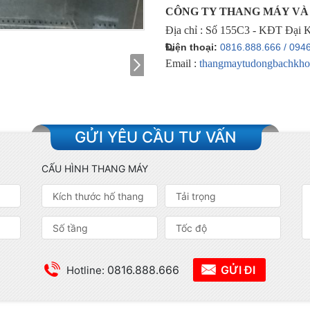
CÔNG TY THANG MÁY VÀ 
Địa chỉ : Số 155C3 - KĐT Đại 
Điện thoại:
0816.888.666 /
0946
Email :
thangmaytudongbachkh
GỬI YÊU CẦU TƯ VẤN
CẤU HÌNH THANG MÁY
0816.888.666
GỬI ĐI
Hotline: