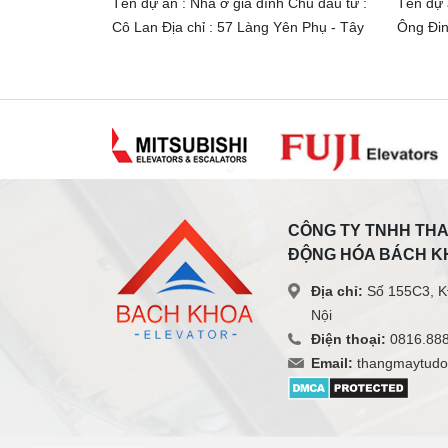
nhân Chủ đầu
Tên dự án : Nhà ở gia đình Chủ đầu tư :
Tên dự á
: Số 6 ngõ 67
Cô Lan Địa chỉ : 57 Làng Yên Phụ - Tây
Ông Đin
 Tải trọng :
Hồ - Hà Nội Tải trọng : 350Kg Số điểm
huyện T
điểm dừng Tốc
dừng : 05 điểm dừng Tốc độ : 60 m/s
630Kg S
độ : 60
CÔNG TY TNHH THA
ĐỘNG HÓA BÁCH K
Địa chỉ:
Số 155C3, K
Nội
Điện thoại:
0816.888
Email:
thangmaytudo